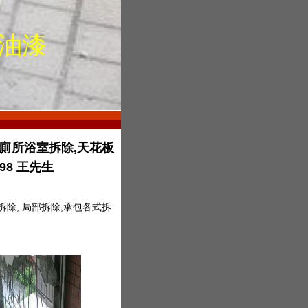
油漆
,廁所浴室拆除,天花板
98 王先生
拆除, 局部拆除,承包各式拆