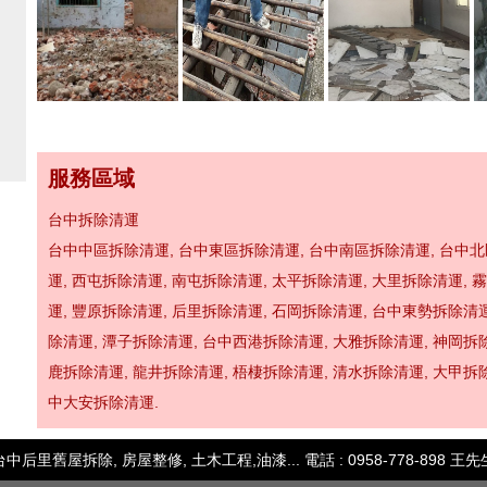
服務區域
台中拆除清運
台中中區拆除清運
,
台中東區拆除清運
,
台中南區拆除清運
,
台中北
運
,
西屯拆除清運
,
南屯拆除清運
,
太平拆除清運
,
大里拆除清運
,
霧
運
,
豐原拆除清運
,
后里拆除清運
,
石岡拆除清運
,
台中東勢拆除清
除清運
,
潭子拆除清運
,
台中西港拆除清運
,
大雅拆除清運
,
神岡拆
鹿拆除清運
,
龍井拆除清運
,
梧棲拆除清運
,
清水拆除清運
,
大甲拆
中大安拆除清運
.
台中后里舊屋拆除, 房屋整修, 土木工程,油漆... 電話 : 0958-778-898 王先