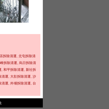
區拆除清運
,
北屯拆除清
峰拆除清運
,
烏日拆除清
運
,
和平拆除清運
,
新社拆
除清運
,
大肚拆除清運
,
沙
除清運
,
外埔拆除清運
,
台
生