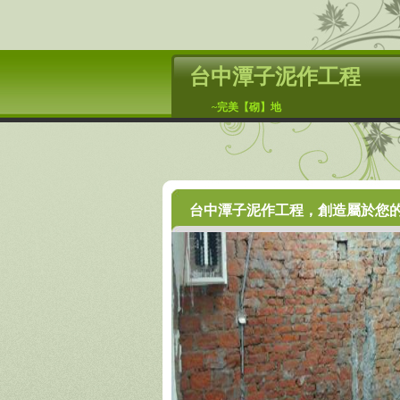
台中潭子泥作工程
~完美【砌】地
台中潭子泥作工程，創造屬於您的天