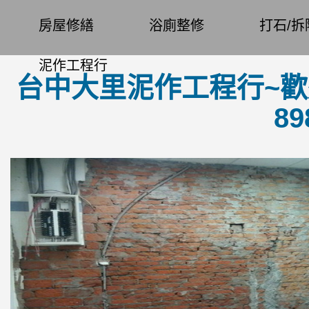
房屋修繕
浴廁整修
打石/拆
泥作工程行
台中大里泥作工程行~歡迎來
8