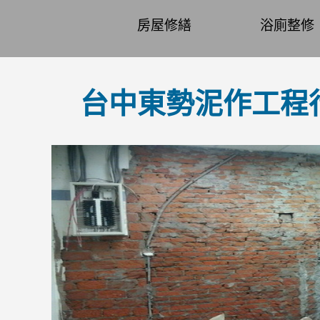
房屋修繕
浴廁整修
台中東勢泥作工程行~