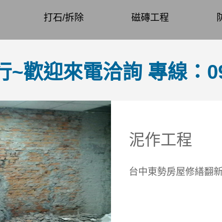
打石/拆除
磁磚工程
歡迎來電洽詢 專線：0958
泥作工程
台中東勢房屋修繕翻