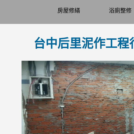
房屋修繕
浴廁整修
台中后里泥作工程行~