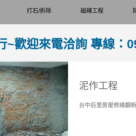
打石/拆除
磁磚工程
歡迎來電洽詢 專線：0958
泥作工程
台中后里房屋修繕翻