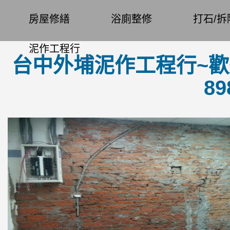
房屋修繕
浴廁整修
打石/拆
泥作工程行
台中外埔泥作工程行~歡迎來
8